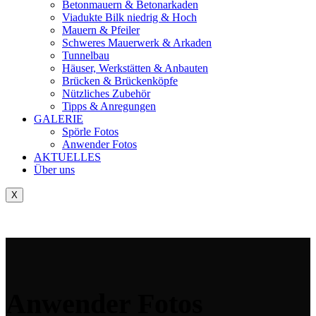
Betonmauern & Betonarkaden
Viadukte Bilk niedrig & Hoch
Mauern & Pfeiler
Schweres Mauerwerk & Arkaden
Tunnelbau
Häuser, Werkstätten & Anbauten
Brücken & Brückenköpfe
Nützliches Zubehör
Tipps & Anregungen
GALERIE
Spörle Fotos
Anwender Fotos
AKTUELLES
Über uns
X
Tausch-& Verkaufsbörse
Anwender Fotos