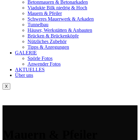
Betonmauern & Betonarkaden
Viadukte Bilk niedrig & Hoch
Mauern & Pfeiler
Schweres Mauerwerk & Arkaden
Tunnelbau
Häuser, Werkstätten & Anbauten
Brücken & Brückenköpfe
Nützliches Zubehör
Tipps & Anregungen
GALERIE
Spörle Fotos
Anwender Fotos
AKTUELLES
Über uns
X
Tausch-& Verkaufsbörse
Mauern & Pfeiler