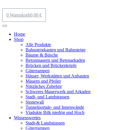
0
Warenkorb
0,00
€
Home
Shop
Alle Produkte
Bahnsteigkanten und Bahnsteige
Bäume & Büsche
Betonmauern und Betonarkaden
Brücken und Brückenköpfe
Güterrampen
Häuser, Werkstätten und Anbauten
Mauern und Pfeiler
Nützliches Zubehör
Schweres Mauerwerk und Arkaden
Stadt- und Landstrassen
Stonewall
Tunnelportale- und Innenwände
Viadukte Bilk niedrig und Hoch
Wissenswertes
Stadt-& Landstrassen
Güterrampen