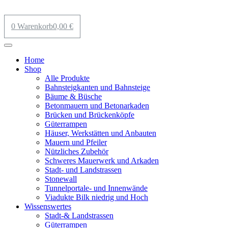
0
Warenkorb
0,00
€
Home
Shop
Alle Produkte
Bahnsteigkanten und Bahnsteige
Bäume & Büsche
Betonmauern und Betonarkaden
Brücken und Brückenköpfe
Güterrampen
Häuser, Werkstätten und Anbauten
Mauern und Pfeiler
Nützliches Zubehör
Schweres Mauerwerk und Arkaden
Stadt- und Landstrassen
Stonewall
Tunnelportale- und Innenwände
Viadukte Bilk niedrig und Hoch
Wissenswertes
Stadt-& Landstrassen
Güterrampen