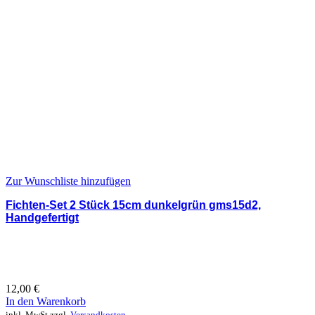
Zur Wunschliste hinzufügen
Fichten-Set 2 Stück 15cm dunkelgrün gms15d2,
Handgefertigt
12,00
€
In den Warenkorb
inkl. MwSt.
zzgl.
Versandkosten