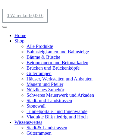
0
Warenkorb
0,00
€
Home
Shop
Alle Produkte
Bahnsteigkanten und Bahnsteige
Bäume & Büsche
Betonmauern und Betonarkaden
Brücken und Brückenköpfe
Güterrampen
Häuser, Werkstätten und Anbauten
Mauern und Pfeiler
Nützliches Zubehör
Schweres Mauerwerk und Arkaden
Stadt- und Landstrassen
Stonewall
Tunnelportale- und Innenwände
Viadukte Bilk niedrig und Hoch
Wissenswertes
Stadt-& Landstrassen
Güterrampen