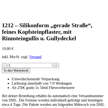
1212 – Silikonform „gerade Straße“,
feines Kopfsteinpflaster, mit
Rinnsteingullis u. Gullydeckel
19,80
€
inkl. MwSt.
zzgl.
Versand
1212
-
In den Warenkorb
Silikonform
"gerade
Umweltschonende Verpackung
Straße",
Lieferung innerhalb von 7-9 Werktagen
feines
Ab 250€ gratis 1x 50ml Fliessverbesserer
Kopfsteinpflaster,
mit
Bei deiner Bestellung erhältst du automatisch eine Versandnummer
Rinnsteingullis
von DHL. Die Formen werden individuell gefertigt und benötigen
u.
etwa 4 Tage. Die Pakete werden am folgenden Mittwoch von DHL