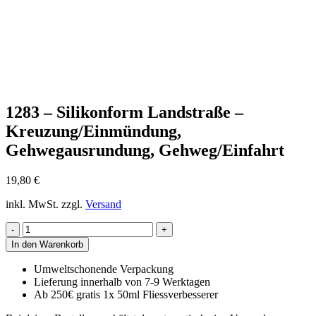
1283 – Silikonform Landstraße –
Kreuzung/Einmündung,
Gehwegausrundung, Gehweg/Einfahrt
19,80
€
inkl. MwSt.
zzgl.
Versand
1283
-
In den Warenkorb
Silikonform
Landstraße
Umweltschonende Verpackung
-
Lieferung innerhalb von 7-9 Werktagen
Kreuzung/Einmündung,
Ab 250€ gratis 1x 50ml Fliessverbesserer
Gehwegausrundung,