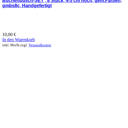
Buchenbusch-SET , 8 Stück, 4-5 cm hoch, gem.Farben,
gmbs8c, Handgefertigt
10,00
€
In den Warenkorb
inkl. MwSt.
zzgl.
Versandkosten