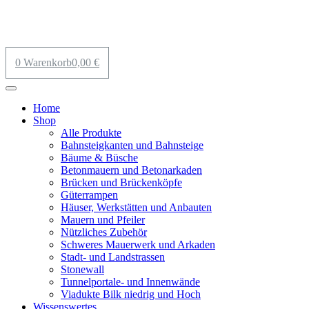
0
Warenkorb
0,00
€
Home
Shop
Alle Produkte
Bahnsteigkanten und Bahnsteige
Bäume & Büsche
Betonmauern und Betonarkaden
Brücken und Brückenköpfe
Güterrampen
Häuser, Werkstätten und Anbauten
Mauern und Pfeiler
Nützliches Zubehör
Schweres Mauerwerk und Arkaden
Stadt- und Landstrassen
Stonewall
Tunnelportale- und Innenwände
Viadukte Bilk niedrig und Hoch
Wissenswertes