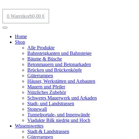
0
Warenkorb
0,00
€
Home
Shop
Alle Produkte
Bahnsteigkanten und Bahnsteige
Bäume & Büsche
Betonmauern und Betonarkaden
Brücken und Brückenköpfe
Güterrampen
Häuser, Werkstätten und Anbauten
Mauern und Pfeiler
Nützliches Zubehör
Schweres Mauerwerk und Arkaden
Stadt- und Landstrassen
Stonewall
Tunnelportale- und Innenwände
Viadukte Bilk niedrig und Hoch
Wissenswertes
Stadt-& Landstrassen
Güterrampen