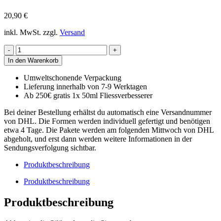
20,90
€
inkl. MwSt.
zzgl.
Versand
6341
-
In den Warenkorb
Silikonform
"Felsenteil
Umweltschonende Verpackung
groß"
Lieferung innerhalb von 7-9 Werktagen
Ergänzung/passend
Ab 250€ gratis 1x 50ml Fliessverbesserer
zu
Felsentunnelportal
Bei deiner Bestellung erhältst du automatisch eine Versandnummer
6307
von DHL. Die Formen werden individuell gefertigt und benötigen
Menge
etwa 4 Tage. Die Pakete werden am folgenden Mittwoch von DHL
abgeholt, und erst dann werden weitere Informationen in der
Sendungsverfolgung sichtbar.
Produktbeschreibung
Produktbeschreibung
Produktbeschreibung