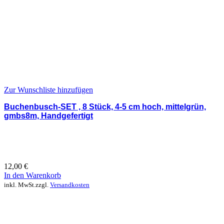
Zur Wunschliste hinzufügen
Buchenbusch-SET , 8 Stück, 4-5 cm hoch, mittelgrün,
gmbs8m, Handgefertigt
12,00
€
In den Warenkorb
inkl. MwSt.
zzgl.
Versandkosten