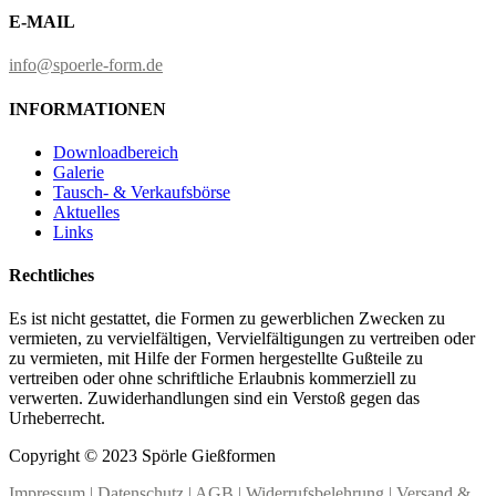
E-MAIL
info@spoerle-form.de
INFORMATIONEN
Downloadbereich
Galerie
Tausch- & Verkaufsbörse
Aktuelles
Links
Rechtliches
Es ist nicht gestattet, die Formen zu gewerblichen Zwecken zu
vermieten, zu vervielfältigen, Vervielfältigungen zu vertreiben oder
zu vermieten, mit Hilfe der Formen hergestellte Gußteile zu
vertreiben oder ohne schriftliche Erlaubnis kommerziell zu
verwerten. Zuwiderhandlungen sind ein Verstoß gegen das
Urheberrecht.
Copyright © 2023 Spörle Gießformen
Impressum
|
Datenschutz
|
AGB
|
Widerrufsbelehrung
|
Versand &