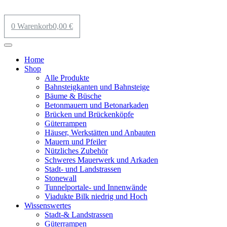
0
Warenkorb
0,00
€
Home
Shop
Alle Produkte
Bahnsteigkanten und Bahnsteige
Bäume & Büsche
Betonmauern und Betonarkaden
Brücken und Brückenköpfe
Güterrampen
Häuser, Werkstätten und Anbauten
Mauern und Pfeiler
Nützliches Zubehör
Schweres Mauerwerk und Arkaden
Stadt- und Landstrassen
Stonewall
Tunnelportale- und Innenwände
Viadukte Bilk niedrig und Hoch
Wissenswertes
Stadt-& Landstrassen
Güterrampen